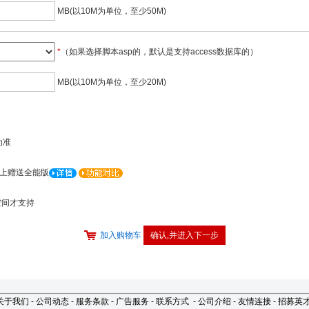
MB(以10M为单位，至少50M)
*
（如果选择脚本asp的，默认是支持access数据库的）
MB(以10M为单位，至少20M)
为准
G以上赠送全能版
空间才支持
加入购物车
关于我们
-
公司动态
-
服务条款
-
广告服务
-
联系方式
-
公司介绍
-
友情连接
-
招募英