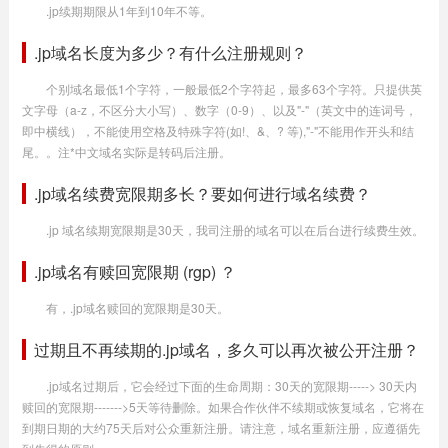
.jp续期期限从1年到10年不等。
.jp域名长度为多少？有什么注册规则？
个别域名最低1个字符，一般最低2个字符起，最多63个字符。只提供英
文字母（a-z，不区分大小写）、数字（0-9）、以及"-"（英文中的连词号，
即中横线），不能使用空格及特殊字符(如!、&、? 等),"-"不能用作开头和结
尾。。注*中文域名实际是转码后注册。
.jp域名续费宽限期多长？要如何进行域名续费？
.jp 域名续期宽限期是30天，我司注册的域名可以在后台进行续费生效。
.jp域名有赎回宽限期 (rgp) ？
有，.jp域名赎回的宽限期是30天。
过期且不再续期的.jp域名，多久可以再次被公开注册？
.jp域名过期后，它会经过下面的生命周期：30天的宽限期-----> 30天内
赎回的宽限期------->5天等待删除。如果合作伙伴不续期或恢复域名，它将在
到期日期的大约75天后对公众重新注册。请注意，域名重新注册，应遵循先